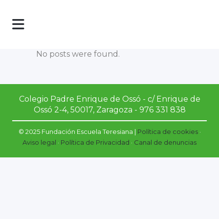
No posts were found.
Colegio Padre Enrique de Ossó - c/ Enrique de
Ossó 2-4, 50017, Zaragoza - 976 331 838
© 2025 Fundación Escuela Teresiana |
Política de cookies
·
Aviso legal
·
Política de Privacidad
·
Canal de denuncias